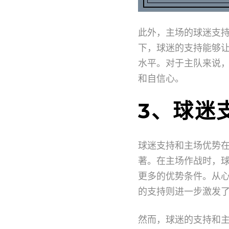
此外，主场的球迷支
下，球迷的支持能够
水平。对于主队来说
和自信心。
3、球迷
球迷支持和主场优势
著。在主场作战时，
更多的优势条件。从
的支持则进一步激发
然而，球迷的支持和