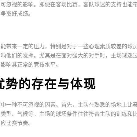
不可忽视的影响。即便在客场比赛，客队球迷的支持也能
中争取好成绩。
可能带来一定的压力，特别是对于一些心理素质较差的球
影响他们的发挥。尤其是在面对强大的对手时，主场球迷
而影响其正常的竞技水平。
优势的存在与体现
事中一种不可忽视的因素。首先，主队在熟悉的场地上比
的类型、气候等。主场的球场条件往往符合主队的训练和
适应比赛节奏。