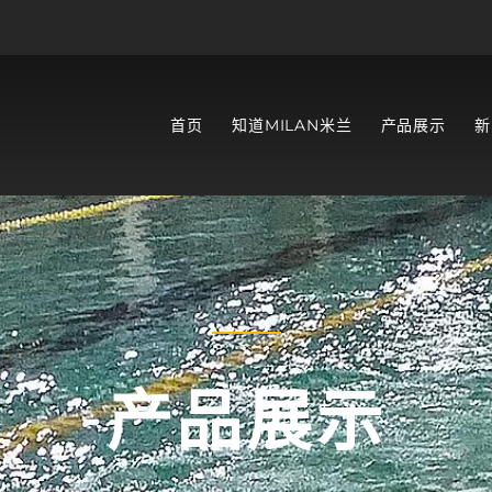
首页
知道MILAN米兰
产品展示
新
产品展示