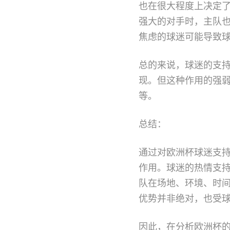
也在很大程度上决定
强大的对手时，主队
焦虑的球迷可能导致
总的来说，球迷的支
现。但这种作用的强
等。
总结：
通过对欧洲杯球迷支
作用。球迷的热情支
队在场地、环境、时
优势并非绝对，也受
因此，在分析欧洲杯