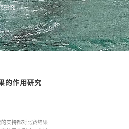
用研究
果的作用研究
迷的支持都对比赛结果