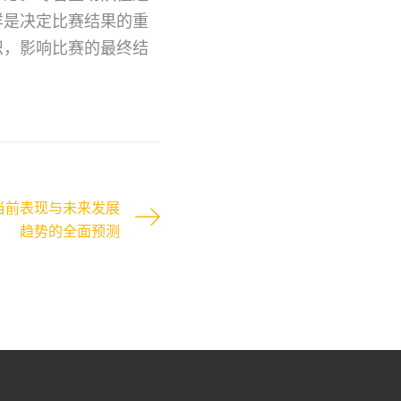
样是决定比赛结果的重
织，影响比赛的最终结
当前表现与未来发展
趋势的全面预测