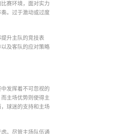
的比赛环境，面对实力
节奏。过于激动或过度
够提升主队的竞技表
排以及客队的应对策略
赛中发挥着不可忽视的
。而主场优势则使得主
而，球迷的支持和主场
考虑。尽管主场队伍通