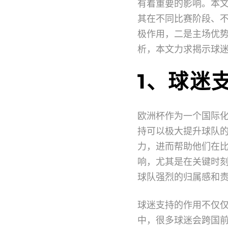
有着重要的影响。本
其在不同比赛阶段、
极作用，二是主场优
析，本文力求揭示球
1、球迷
欧洲杯作为一个国际
持可以极大提升球队
力，进而帮助他们在
响，尤其是在关键时
球队强烈的归属感和
球迷支持的作用不仅
中，很多球迷会跨国