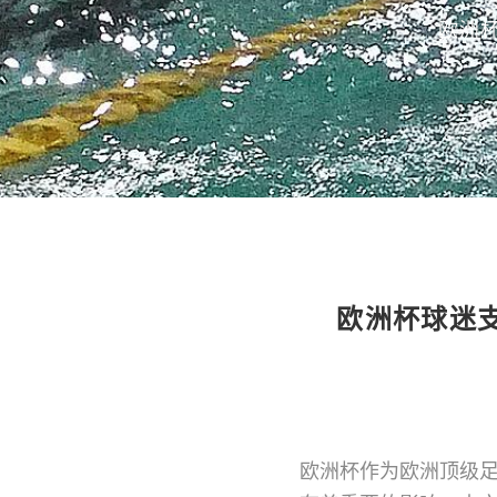
欧洲
欧洲杯球迷
欧洲杯作为欧洲顶级