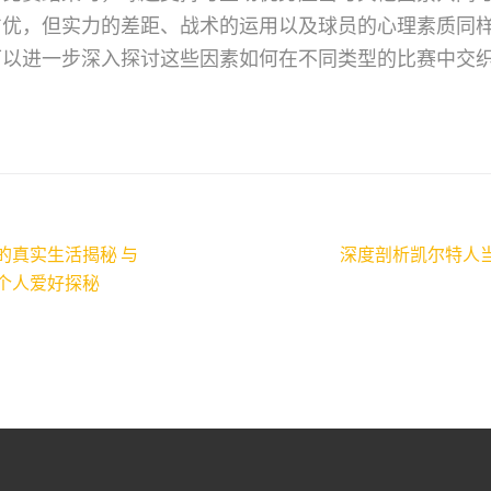
占优，但实力的差距、战术的运用以及球员的心理素质同
可以进一步深入探讨这些因素如何在不同类型的比赛中交
的真实生活揭秘 与
深度剖析凯尔特人
个人爱好探秘