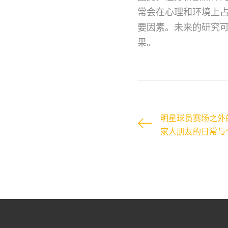
常会在心理和环境上
要因素。未来的研究
果。
明星球员赛场之外
家人朋友的日常与