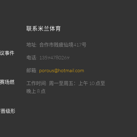
联系米兰体育
地址
合作市贱疲仙境417号
议事件
电话
13594780269
邮箱
porous@hotmail.com
赛场燃
工作时间
周一至周五：上午 10 点至
晚上 8 点
赛晋级形