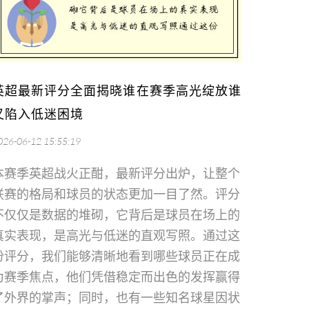
英超最新评分全面揭晓谁在赛季高光绽放谁
又陷入低迷困境
026-06-12 15:55:19
本赛季英超战火正酣，最新评分出炉，让整个
联赛的格局和球员的状态更加一目了然。评分
不仅仅是数据的堆砌，它背后是球员在场上的
真实表现，是高光与低迷的直观写照。通过这
份评分，我们能够清晰地看到哪些球员正在成
为赛季焦点，他们凭借稳定而出色的发挥赢得
了外界的掌声；同时，也有一些知名球星因状