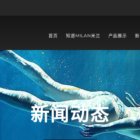
首页
知道MILAN米兰
产品展示
新
新闻动态