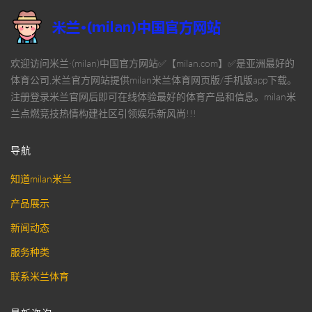
欢迎访问米兰·(milan)中国官方网站✅【milan.com】✅是亚洲最好的
体育公司,米兰官方网站提供milan米兰体育网页版/手机版app下载。
注册登录米兰官网后即可在线体验最好的体育产品和信息。milan米
兰点燃竞技热情构建社区引领娱乐新风尚!!!
导航
知道milan米兰
产品展示
新闻动态
服务种类
联系米兰体育