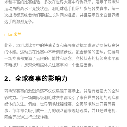
术和丰富的比赛经验，多次在世界大赛中夺得冠军，展示了羽毛球
运动员的高水平竞技状态。羽毛球选手们常年参与各类赛事，每一
次出场都意味着他们要经过长时间的准备，并且要承受来自世界级
选手的激烈竞争。
milan米兰
此外，羽毛球比赛中的快速节奏和高强度对抗要求运动员保持良好
的体能。运动员在比赛中不断调整步伐，配合精确的击球，使得每
一场赛事都充满了无限的可能性和悬念。竞技状态的持续高水平和
不断提升，是观众和媒体关注赛事的一个重要因素。
2、全球赛事的影响力
羽毛球赛事的激烈角逐不仅仅局限于赛场上，背后有着强大的全球
影响力。每一场国际级羽毛球赛事都吸引了来自世界各地的观众和
媒体的关注。例如，世界羽毛球锦标赛、全英羽毛球公开赛等赛
事，每年都会吸引成千上万的观众前来现场观看，并且通过电视、
网络等渠道进行全球转播。