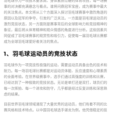
羽毛球作为一项技术要求高、身体素质过硬的体育项目，每一场赛
事的对决都充满悬念与看点。谁将问鼎冠军宝座，成为赛事中最大
的关注焦点。本文将从三个方面深入探讨羽毛球赛事中激烈角逐的
原因以及冠军的争夺，引发的广泛关注。一方面是羽毛球运动员的
激烈竞技状态，另一方面则是赛事背后的全球影响力和竞技精神的
象征，最后将从体育精神和观众情感的角度进行分析。这些因素共
同促成了羽毛球赛事的观赏性和吸引力，促使每一届羽毛球比赛都
成为全球羽毛球爱好者关注的焦点。
1、羽毛球运动员的竞技状态
羽毛球作为一项竞技性极强的运动，需要运动员具备出色的技术和
耐力。每一场羽毛球比赛都是对运动员体能、反应速度和心理素质
的全面考验。在世界级赛事中，选手们通过高强度的训练和比赛，
已经达到了一种极致的竞技状态。无论是单打还是双打，球员们的
每一次挥拍、每一个进攻和防守，几乎都是经过反复训练和深思熟
虑的结果。
目前世界羽毛球领域涌现了大量优秀的运动员，他们有着不同的比
赛风格和技术特点。以中国羽毛球选手谌龙为例，他凭借稳定的技