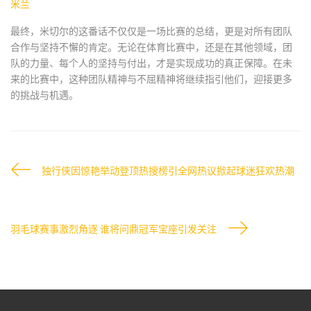
米兰
最终，米切尔的这番话不仅仅是一场比赛的总结，更是对所有团队
合作与坚持不懈的肯定。无论在体育比赛中，还是在其他领域，团
队的力量、每个人的坚持与付出，才是实现成功的真正保障。在未
来的比赛中，这种团队精神与不屈精神将继续指引他们，迎接更多
的挑战与机遇。
独行侠因惊艳举动登顶热搜榜引全网热议掀起球迷狂欢热潮
羽毛球赛事激烈角逐 谁将问鼎冠军宝座引发关注