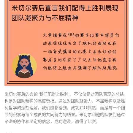
米切尔赛后的言论“我们配得上胜利”，不仅仅是对团队表现的总结，
也是对团队精神的高度赞扬。通过对团队凝聚力、不屈精神以及胜
利哲学的深刻理解，我们能够看到，成功并非偶然，而是每一个细
节的积累与每个成员的共同努力的结果。米切尔和他的队友们通过
紧密的协作和坚定的信念，成功逆袭，赢得了比赛。