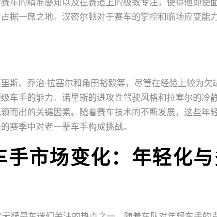
对赛车的精准感知以及在赛道上的极致专注，使得他即使
中占据一席之地。汉密尔顿对于赛车的掌控和临场应变能
里斯、乔治·拉塞尔和角田裕毅等，尽管在经验上较为欠
顶级车手的能力。诺里斯的进攻性驾驶风格和拉塞尔的冷
脱颖而出的关键因素。随着赛车技术的不断发展，这些年
来的赛季中对老一辈车手构成挑战。
车手市场变化：年轻化与
化无疑是车迷们关注的热点之一。随着车队对年轻车手的青