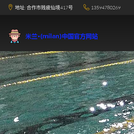
地址: 合作市贱疲仙境417号
13594780269