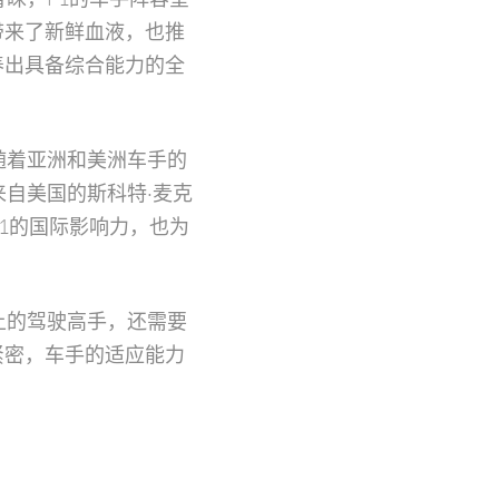
带来了新鲜血液，也推
养出具备综合能力的全
随着亚洲和美洲车手的
自美国的斯科特·麦克
1的国际影响力，也为
上的驾驶高手，还需要
紧密，车手的适应能力