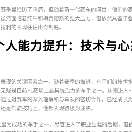
个赛季里经历了阵痛，但随着新一代赛车的问世，他们的
档虽然面临着红牛和梅赛德斯的强大压力，但依然具备了
法拉利的表现往往出奇制胜。
个人能力提升：技术与心
季表现的关键因素之一。随着赛季的推进，车手们的技术
无疑是目前F1赛场上最具统治力的车手之一。从刚进入F
潘通过对赛车的深入理解和与车队的密切合作，已经成长
质还是驾驶技巧上，他都表现得极为成熟。
上最为成功的车手之一，尽管进入了职业生涯的后期，但