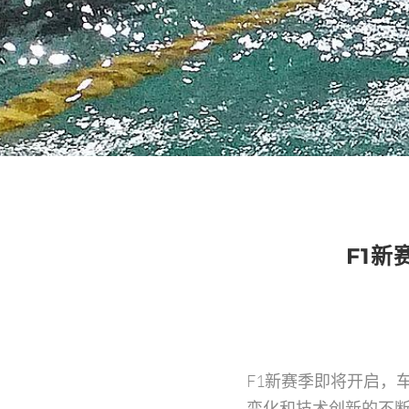
F1
F1新赛季即将开启，
变化和技术创新的不