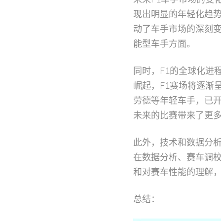
现出明显的年轻化趋
动了车手市场的深刻
能型车手方面。
同时，F1的全球化进
崛起，F1赛场将逐渐
劳德等年轻车手，已开
未来的比赛带来了更
此外，技术和数据分析
在数据分析、赛车调
和对赛车性能的理解
总结：