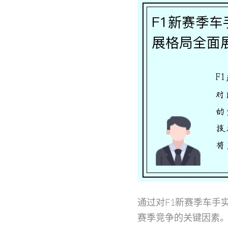
通过对F1新赛季车手
赛季竞争的关键因素