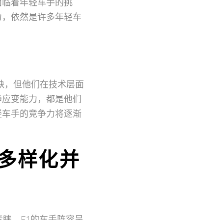
面临着年轻车手的挑
力，依然是许多年轻车
缺，但他们在技术层面
静应变能力，都是他们
轻车手的竞争力将逐渐
多样化并
睐，F1的车手阵容呈