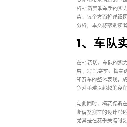
析F1新赛季车手的实
势。每个方面将详细探
分析，本文将帮助读者
1、车队
在F1赛场，车队的实
果。2025赛季，梅
和赛车的整体表现，
争对手难以超越的存
与此同时，梅赛德斯在
断调整赛车的设计以
尤其是在赛季关键时