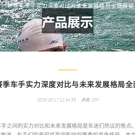
F1新赛季车手实力深度对比与未来发展格局全面展望
新赛季车手实力深度对比与未来发展格局全
2025-10-17 12:34:33
点击: 209
车手之间的实力对比和未来发展格局是车迷们热议的焦点
断推进，车手们的表现将直接影响到赛季的竞争格局。本