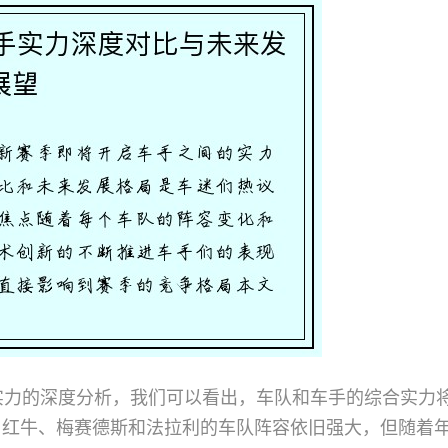
实力的深度分析，我们可以看出，车队和车手的综合实力将
。红牛、梅赛德斯和法拉利的车队阵容依旧强大，但随着