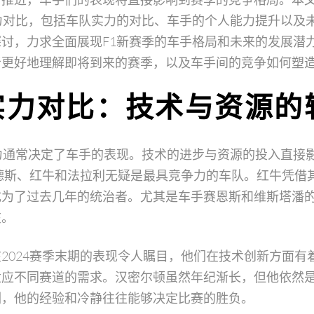
力对比，包括车队实力的对比、车手的个人能力提升以及
讨，力求全面展现F1新赛季的车手格局和未来的发展潜
更好地理解即将到来的赛季，以及车手间的竞争如何塑造
实力对比：技术与资源的
力通常决定了车手的表现。技术的进步与资源的投入直接
赛德斯、红牛和法拉利无疑是最具竞争力的车队。红牛凭借
成为了过去几年的统治者。尤其是车手赛恩斯和维斯塔潘
在。
2024赛季末期的表现令人瞩目，他们在技术创新方面有
适应不同赛道的需求。汉密尔顿虽然年纪渐长，但他依然
刻，他的经验和冷静往往能够决定比赛的胜负。