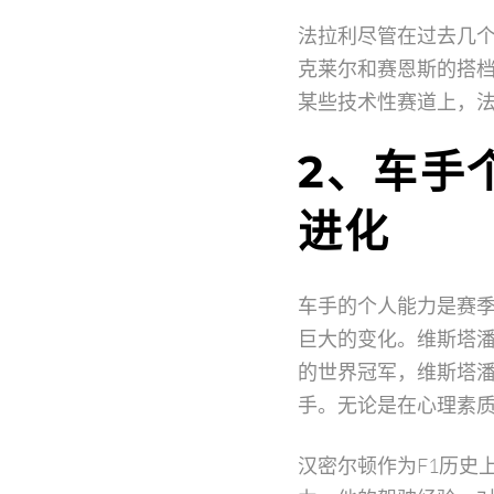
法拉利尽管在过去几
克莱尔和赛恩斯的搭
某些技术性赛道上，
2、车手
进化
车手的个人能力是赛
巨大的变化。维斯塔潘
的世界冠军，维斯塔
手。无论是在心理素
汉密尔顿作为F1历史