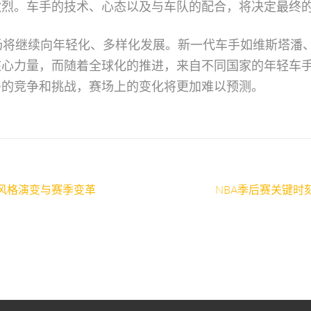
激烈。车手的技术、心态以及与车队的配合，将决定最终
场将继续向年轻化、多样化发展。新一代车手如维斯塔潘
心力量，而随着全球化的推进，来自不同国家的年轻车手
多的竞争和挑战，赛场上的变化将更加难以预测。
术风格演变与赛季变革
NBA季后赛关键时