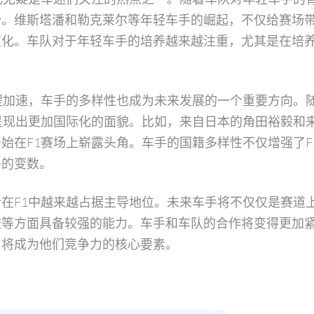
势。维斯塔潘和勒克莱尔等年轻车手的崛起，不仅给赛场
变化。车队对于年轻车手的培养越来越注重，尤其是在培
程加速，车手的多样性也成为未来发展的一个重要方向。
呈现出更加国际化的面貌。比如，来自日本的角田裕毅和来
始在F1赛场上崭露头角。车手的国籍多样性不仅增强了F
多的变数。
在F1中越来越占据主导地位。未来车手将不仅仅是赛道
校等方面具备较强的能力。车手和车队的合作将变得更加
，将成为他们竞争力的核心要素。