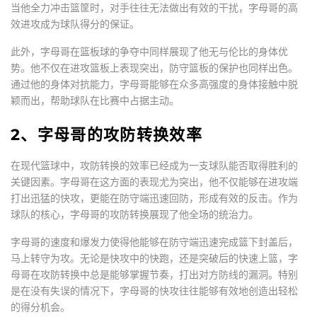
当他全力冲击篮筐时，对手往往无法做出有效的干扰，字母哥的高
效进攻成为球队得分的保证。
此外，字母哥在篮板球的争夺中同样展现了他无与伦比的身体优
势。他不仅在进攻篮板上表现突出，防守篮板的保护也同样出色。
通过他的身体对抗能力，字母哥能够在众多高强度的身体接触中脱
颖而出，帮助球队在比赛中占据主动。
2、字母哥的攻防转换效率
在现代篮球中，攻防转换的效率已经成为一支球队能否取得胜利的
关键因素。字母哥在这方面的表现尤为突出，他不仅能够在进攻端
打出迅猛的快攻，更能在防守端迅速回防，形成有效的反击。作为
球队的核心，字母哥的攻防转换展现了他全场的统治力。
字母哥的速度和爆发力使得他能够在防守端迅速完成篮下封盖后，
马上转守为攻。无论是快攻中的快跑，还是突破后的快速上篮，字
母哥在攻防转换中总是能够掌握节奏，打出对方防线的漏洞。特别
是在没有失误的情况下，字母哥的快攻往往能够有效地创造出轻松
的得分机会。