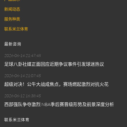
新闻动态
服务种类
联系米兰体育
最新咨询
2026-06-14 21:47:48
足球八卦社媒正面回应近期争议事件引发球迷热议
2026-06-14 21:07:45
超级对决！公牛大战成焦点，赛场燃起激烈对抗火花
2026-06-12 16:38:45
西部强队争夺激烈 NBA季后赛晋级形势及前景深度分析
联系米兰体育