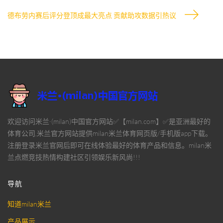
德布劳内赛后评分登顶成最大亮点 贡献助攻数据引热议
欢迎访问米兰·(milan)中国官方网站✅【milan.com】✅是亚洲最好的
体育公司,米兰官方网站提供milan米兰体育网页版/手机版app下载。
注册登录米兰官网后即可在线体验最好的体育产品和信息。milan米
兰点燃竞技热情构建社区引领娱乐新风尚!!!
导航
知道milan米兰
产品展示