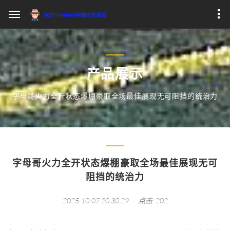
产品展示
字母哥火力全开状态爆棚豪取全场最佳展现无可阻挡的统治力
字母哥火力全开状态爆棚豪取全场最佳展现无可
阻挡的统治力
2025-10-07 20:30:29
点击: 202