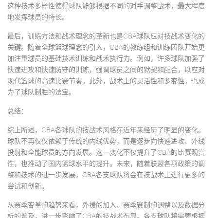
这种技术多样性使得球队能够根据不同的对手调整战术，最大程度
地发挥球员的特长。
最后，训练方法和战术理念的革新也是CBA球队应对技战术变化的
关键。随着全球篮球理念的引入，CBA的教练组和训练团队开始更
加注重球员的基础技术训练和战术执行力。例如，许多球队加强了
快速进攻和快速防守的训练，强调球员之间的默契和配合，以应对
现代篮球的高速比赛节奏。此外，战术上的灵活性和多变性，也成
为了球队制胜的法宝。
总结：
综上所述，CBA各球队的技战术风格在近年来经历了明显的变化。
球队不再仅仅依赖于传统的内线优势，而是逐步向快速进攻、外线
投射和全能球员的方向发展。这一变化不仅提升了CBA的比赛观赏
性，也推动了国内篮球水平的提升。未来，随着联盟各项政策的调
整和技术的进一步发展，CBA各支球队将会在技战术上进行更多的
尝试和创新。
从赛季变革的趋势来看，外援的加入、赛季赛制的调整以及数据分
析的普及，进一步影响了CBA的技战术布局。各支球队将需要根据