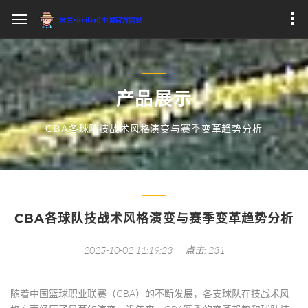
产品展示
CBA各球队技战术风格演变与赛季变革趋势分析
CBA各球队技战术风格演变与赛季变革趋势分析
2025-10-02 11:19:23
点击: 231
随着中国篮球职业联赛（CBA）的不断发展，各支球队在技战术风