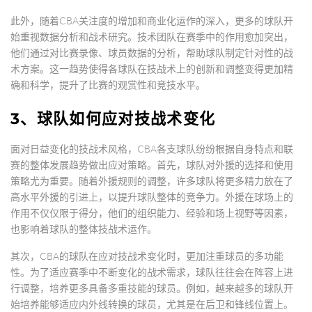
此外，随着CBA关注度的增加和商业化运作的深入，更多的球队开
始重视数据分析和战术研究。技术团队在赛季中的作用愈加突出，
他们通过对比赛录像、球员数据的分析，帮助球队制定针对性的战
术方案。这一趋势使得各球队在技战术上的创新和调整变得更加精
确和科学，提升了比赛的观赏性和竞技水平。
3、球队如何应对技战术变化
面对日益变化的技战术风格，CBA各支球队纷纷根据自身特点和联
赛的整体发展趋势做出应对策略。首先，球队对外援的选择和使用
策略尤为重要。随着外援规则的调整，许多球队将更多精力放在了
高水平外援的引进上，以提升球队整体的竞争力。外援在球场上的
作用不仅仅限于得分，他们的组织能力、经验和场上视野等因素，
也影响着球队的整体技战术运作。
其次，CBA的球队在应对技战术变化时，更加注重球员的多功能
性。为了适应赛季中不断变化的战术需求，球队往往会在阵容上进
行调整，培养更多具备多重技能的球员。例如，越来越多的球队开
始培养能够适应内外线转换的球员，尤其是在后卫和锋线位置上。