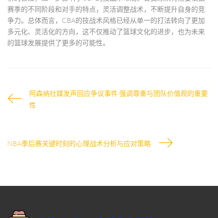
赛季的不同阶段和对手的特点，灵活调整战术，不断提升自身的竞
争力。总体而言，CBA的技战术风格已经从单一的打法转向了更加
多元化、灵活化的方向，这不仅推动了篮球文化的进步，也为未来
的篮球发展提供了更多的可能性。
阿森纳社媒发声回应争议事件 强调尊重与团队价值观的重要
性
NBA季后赛关键时刻的心理战术分析与应对策略