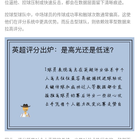
位逼抢、控球压制或快速反击，都会在数据层面留下清晰痕迹。
控球型球队中，中场球员的传球成功率和触球次数通常偏高，这使
他们在评分系统中更具优势。而反击型球队，则依赖效率型数据来
拉高评分。