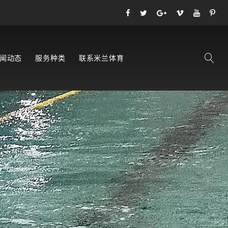
闻动态
服务种类
联系米兰体育