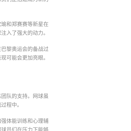
欣瑜和郑赛赛等新星在
球注入了强大的动力。
在巴黎奥运会的备战过
表现可能会更加亮眼。
练团队的支持。网球虽
战过程中。
加强体能训练和心理辅
得球员们在压力下能够