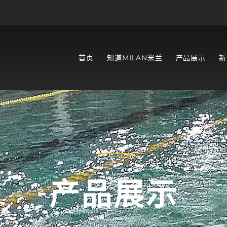
首页
知道MILAN米兰
产品展示
新
产品展示