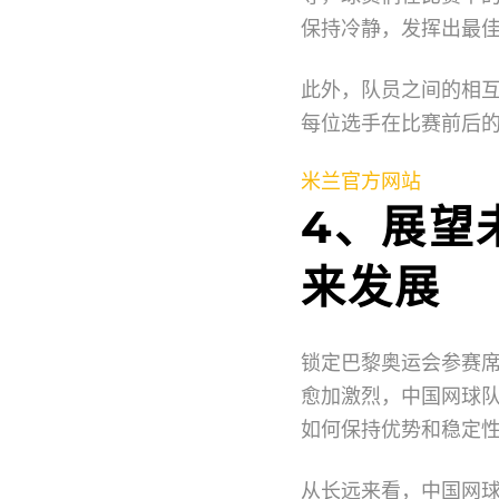
保持冷静，发挥出最
此外，队员之间的相
每位选手在比赛前后
米兰官方网站
4、展望
来发展
锁定巴黎奥运会参赛
愈加激烈，中国网球
如何保持优势和稳定
从长远来看，中国网