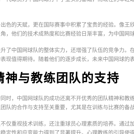
备出色的天赋，更在国际赛事中积累了宝贵的经验。像王
头角，他们的技术成熟度和比赛经验日渐丰富，为中国网
提升了中国网球队的整体实力，还增强了队伍的竞争力。
的表现值得期待。随着他们的逐步成长，未来中国网球的
精神与教练团队的支持
的同时，中国网球队的成功还离不开优秀的团队精神和教
但团队的合作与支持至关重要，尤其是在训练与比赛的备
队不仅重视技术训练，还注重球员心理素质的培养。通过
的稳定性和应变能力得到了显著提升。心理教练的引导使