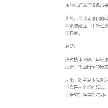
多的年轻选手涌现出
此外，借助全球化的
中汲取经验，不断进
佳舞台。
总结：
通过技术突破、年轻
刷新了中国网球的历
未来，随着更多优秀
运会是一个新的起点
迎来更加辉煌的时刻