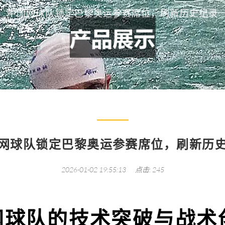
中国网球队锁定巴黎奥运参赛席位，刷新历史纪录
网球队锁定巴黎奥运参赛席位，刷新历
2026-01-02 19:55:13
点击: 245
网球队的技术突破与战术