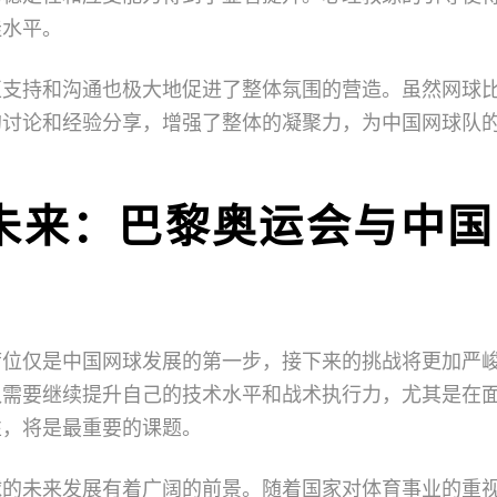
佳水平。
互支持和沟通也极大地促进了整体氛围的营造。虽然网球
的讨论和经验分享，增强了整体的凝聚力，为中国网球队
未来：巴黎奥运会与中
席位仅是中国网球发展的第一步，接下来的挑战将更加严
队需要继续提升自己的技术水平和战术执行力，尤其是在
性，将是最重要的课题。
球的未来发展有着广阔的前景。随着国家对体育事业的重