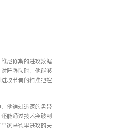
，维尼修斯的进攻数据
在对阵强队时，他能够
对进攻节奏的精准把控
中，他通过迅速的盘带
，还能通过技术突破制
了皇家马德里进攻的关