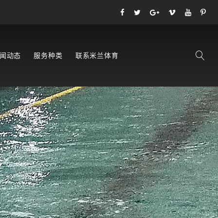
闻动态
服务种类
联系米兰体育