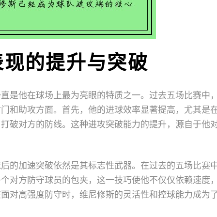
表现的提升与突破
一直是他在球场上最为亮眼的特质之一。过去五场比赛中
射门和助攻方面。首先，他的进球效率显著提高，尤其是
，打破对方的防线。这种进攻突破能力的提升，源自于他
。
球后的加速突破依然是其标志性武器。在过去的五场比赛
多个对方防守球员的包夹，这一技巧使他不仅仅依赖速度
在面对高强度防守时，维尼修斯的灵活性和控球能力成为