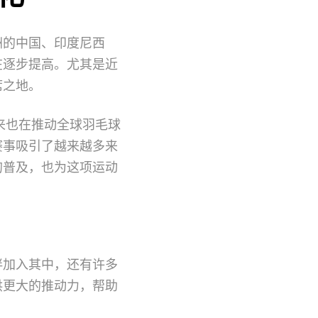
洲的中国、印度尼西
在逐步提高。尤其是近
席之地。
来也在推动全球羽毛球
赛事吸引了越来越多来
的普及，也为这项运动
伴加入其中，还有许多
供更大的推动力，帮助