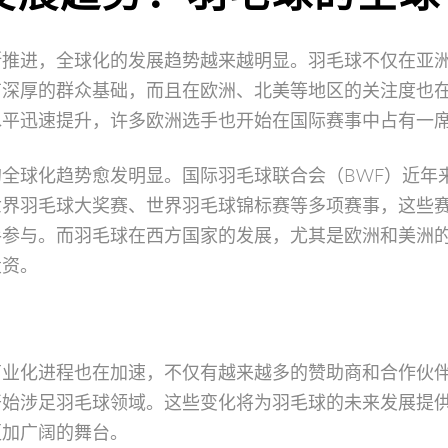
断推进，全球化的发展趋势越来越明显。羽毛球不仅在亚
有深厚的群众基础，而且在欧洲、北美等地区的关注度也
水平迅速提升，许多欧洲选手也开始在国际赛事中占有一
全球化趋势愈发明显。国际羽毛球联合会（BWF）近年
世界羽毛球大奖赛、世界羽毛球锦标赛等多项赛事，这些
手参与。而羽毛球在西方国家的发展，尤其是欧洲和美洲
投资。
商业化进程也在加速，不仅有越来越多的赞助商和合作伙
开始涉足羽毛球领域。这些变化将为羽毛球的未来发展提
更加广阔的舞台。