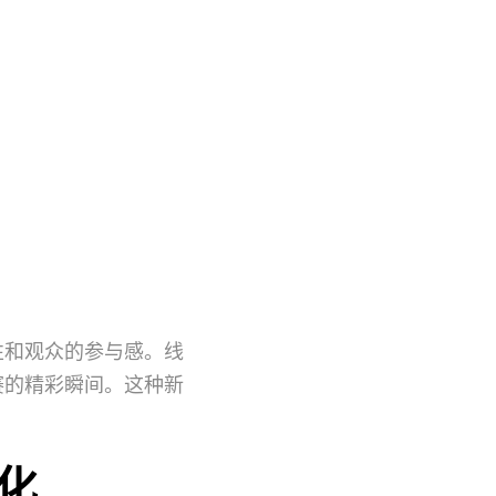
性和观众的参与感。线
赛的精彩瞬间。这种新
化