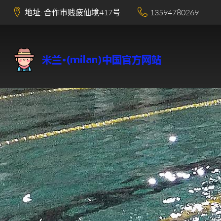
地址: 合作市贱疲仙境417号
13594780269