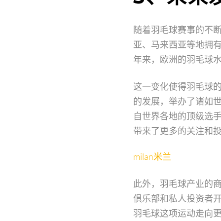
随着羽毛球赛事的不
亚、马来西亚等地拥
年来，欧洲的羽毛球
这一变化使得羽毛球的
的发展，举办了诸如
自世界各地的顶级选
带来了更多的关注和
milan米兰
此外，羽毛球产业的
俱乐部和私人投资者
羽毛球这项运动走向