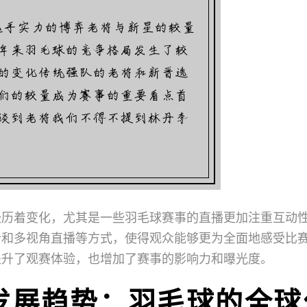
经历着变化，尤其是一些羽毛球赛事的直播更加注重互动
析和多视角直播等方式，使得观众能够更为全面地感受比
提升了观赛体验，也增加了赛事的影响力和曝光度。
发展趋势：羽毛球的全球