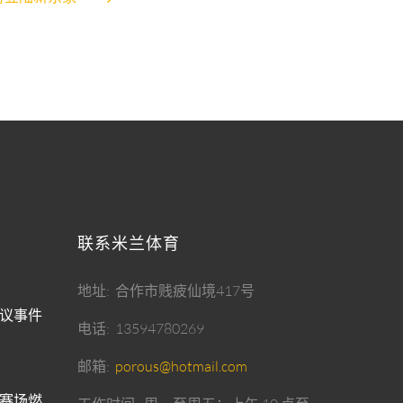
联系米兰体育
地址
合作市贱疲仙境417号
议事件
电话
13594780269
邮箱
porous@hotmail.com
赛场燃