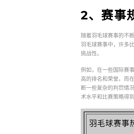
2、赛事
随着羽毛球赛事的不
羽毛球赛事中，许多
挑战性。
例如，在一些国际赛
高的排名和荣誉。而在
断一些复杂的判罚情
术水平和比赛策略得