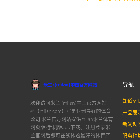
导航
知道mi
欢迎访问米兰·(milan)中国官方网站
✅【milan.com】✅是亚洲最好的体育
产品展
公司,米兰官方网站提供milan米兰体育
新闻动
网页版/手机版app下载。注册登录米
兰官网后即可在线体验最好的体育产
服务种