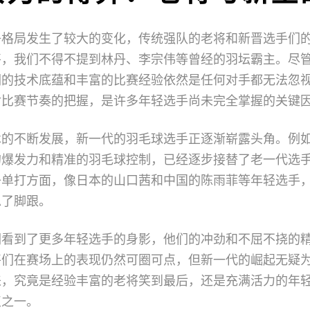
争格局发生了较大的变化，传统强队的老将和新晋选手们
将，我们不得不提到林丹、李宗伟等曾经的羽坛霸主。尽
们的技术底蕴和丰富的比赛经验依然是任何对手都无法忽
对比赛节奏的把握，是许多年轻选手尚未完全掌握的关键
术的不断发展，新一代的羽毛球选手正逐渐崭露头角。例
的爆发力和精准的羽毛球控制，已经逐步接替了老一代选
子单打方面，像日本的山口茜和中国的陈雨菲等年轻选手
稳了脚跟。
们看到了更多年轻选手的身影，他们的冲劲和不屈不挠的
将们在赛场上的表现仍然可圈可点，但新一代的崛起无疑
来，究竟是经验丰富的老将笑到最后，还是充满活力的年
点之一。