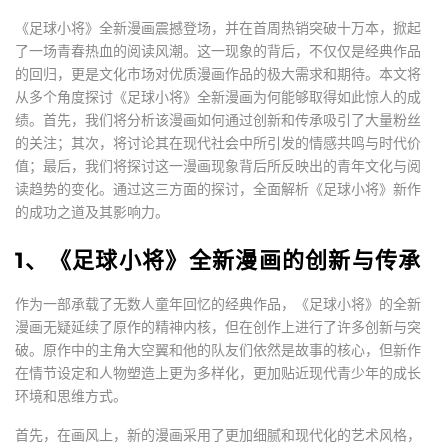
《足球小将》全新漫画震撼登场，并在首周热销突破十万本，掀起
了一场青春热血的阅读风潮。这一现象的背后，不仅仅是经典作品
的回归，更是文化市场对优质漫画作品的极大需求和期待。本文将
从多个角度探讨《足球小将》全新漫画为何能够取得如此惊人的成
绩。首先，我们将分析该漫画如何通过创新和传承吸引了大量粉丝
的关注；其次，将讨论其在现代社会中所引发的情感共鸣与时代价
值；最后，我们将探讨这一漫画现象背后所反映出的青年文化与阅
读趋势的变化。通过这三方面的探讨，全面解析《足球小将》新作
的成功之道及其影响力。
1、《足球小将》全新漫画的创新与传承
作为一部承载了无数人童年回忆的经典作品，《足球小将》的全新
漫画无疑延续了原作的精神内核，但在创作上进行了许多创新与突
破。原作中的主角大空翼和他的队友们依然是故事的核心，但新作
在情节设定和人物塑造上更为多样化，更加贴近现代青少年的成长
环境和思维方式。
首先，在画风上，新的漫画采用了更加细腻和现代化的艺术风格，