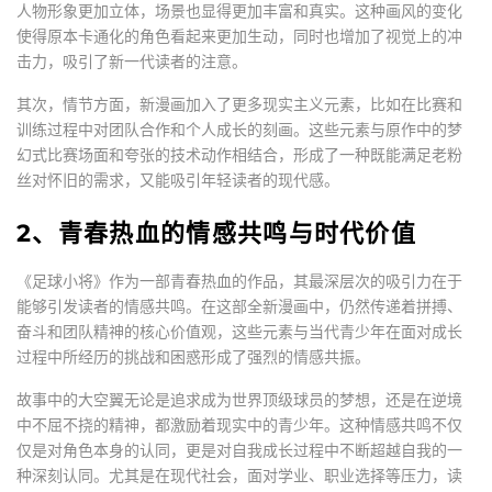
人物形象更加立体，场景也显得更加丰富和真实。这种画风的变化
使得原本卡通化的角色看起来更加生动，同时也增加了视觉上的冲
击力，吸引了新一代读者的注意。
其次，情节方面，新漫画加入了更多现实主义元素，比如在比赛和
训练过程中对团队合作和个人成长的刻画。这些元素与原作中的梦
幻式比赛场面和夸张的技术动作相结合，形成了一种既能满足老粉
丝对怀旧的需求，又能吸引年轻读者的现代感。
2、青春热血的情感共鸣与时代价值
《足球小将》作为一部青春热血的作品，其最深层次的吸引力在于
能够引发读者的情感共鸣。在这部全新漫画中，仍然传递着拼搏、
奋斗和团队精神的核心价值观，这些元素与当代青少年在面对成长
过程中所经历的挑战和困惑形成了强烈的情感共振。
故事中的大空翼无论是追求成为世界顶级球员的梦想，还是在逆境
中不屈不挠的精神，都激励着现实中的青少年。这种情感共鸣不仅
仅是对角色本身的认同，更是对自我成长过程中不断超越自我的一
种深刻认同。尤其是在现代社会，面对学业、职业选择等压力，读