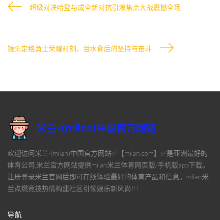
超级对决哈登与成全新对抗引爆焦点大战震撼全场
镜头定格勇士荣耀时刻，泪水背后的坚持与奋斗
欢迎访问米兰·(milan)中国官方网站✅【milan.com】✅是亚洲最好的
体育公司,米兰官方网站提供milan米兰体育网页版/手机版app下载。
注册登录米兰官网后即可在线体验最好的体育产品和信息。milan米
兰点燃竞技热情构建社区引领娱乐新风尚!!!
导航