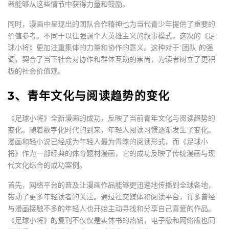
者能够从这些情节中获得力量和鼓励。
同时，漫画中呈现出的团队合作精神也为当代青少年提供了重要的
价值参考。不同于以往强调个人英雄主义的叙事模式，这次的《足
球小将》更加注重集体的力量和协作的意义。这种对于“团队”的强
调，契合了当下社会对协作和群体互助的崇尚，为读者树立了更积
极的社会价值观。
3、青年文化与阅读趋势的变化
《足球小将》全新漫画的成功，反映了当前青年文化与阅读趋势的
变化。随着数字化时代的到来，年轻人阅读习惯逐渐发生了变化。
漫画和轻小说已经成为年轻人最为青睐的阅读形式，而《足球小
将》作为一部经典的体育题材漫画，它的成功反映了传统漫画与现
代文化结合的成功案例。
首先，网络平台的普及让漫画作品能够更迅速地传播到全球各地，
带动了更多年轻读者的关注。通过社交媒体和阅读平台，许多曾经
与漫画接触不多的年轻人也开始主动寻找和分享自己喜爱的作品。
《足球小将》的复刊不仅仅是实体书的热销，电子版和网络版也同