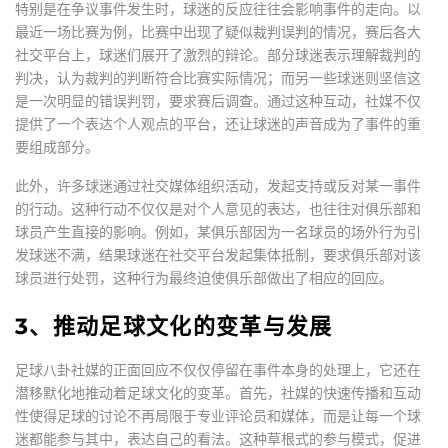
特别是在争议事件发生时，球迷的反应往往会影响事件的走向。以
最近一场比赛为例，比赛中出现了疑似裁判误判的情况，赛后各大
社交平台上，球迷们展开了激烈的辩论。部分球迷表示理解裁判的
判决，认为裁判的判断符合比赛实际情况；而另一些球迷则坚信这
是一次明显的错误判罚，要求赛后调查。通过这种互动，社媒不仅
提供了一个表达个人观点的平台，还让球迷的声音成为了事件的重
要组成部分。
此外，许多球迷通过社交媒体组织活动，发起支持或反对某一事件
的行动。这种行动不仅仅是对个人意见的表达，也往往对俱乐部和
球员产生直接的影响。例如，某俱乐部因为一名球员的场外行为引
发球迷不满，结果球迷在社交平台发起集体抵制，要求俱乐部对该
球员进行处罚，这种行为最终迫使俱乐部做出了相应的回应。
3、推动足球文化的变革与发展
足球八卦社媒的正面回应不仅仅停留在事件本身的处理上，它还在
潜移默化地推动着足球文化的变革。首先，社媒的快速传播和互动
性使得足球的讨论不再局限于专业评论员和媒体，而是让每一个球
迷都能参与其中，表达自己的看法。这种草根式的参与模式，促进