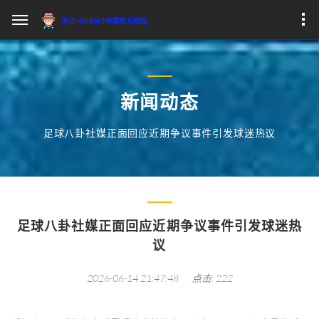
新闻动态
足球八卦社媒正面回应近期争议事件引发球迷热议
足球八卦社媒正面回应近期争议事件引发球迷热
议
2026-06-14 21:47:48
点击: 222