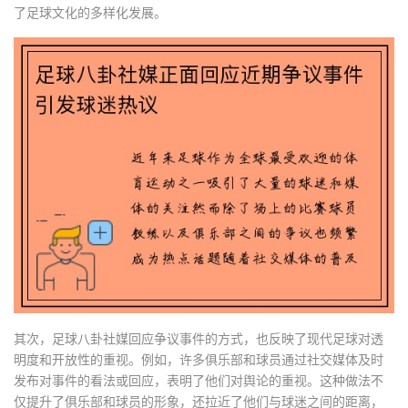
了足球文化的多样化发展。
其次，足球八卦社媒回应争议事件的方式，也反映了现代足球对透
明度和开放性的重视。例如，许多俱乐部和球员通过社交媒体及时
发布对事件的看法或回应，表明了他们对舆论的重视。这种做法不
仅提升了俱乐部和球员的形象，还拉近了他们与球迷之间的距离，