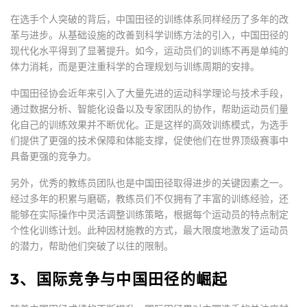
在选手个人突破的背后，中国田径的训练体系同样经历了多年的改
革与进步。从基础设施的改善到科学训练方法的引入，中国田径的
现代化水平得到了显著提升。如今，运动员们的训练不再是单纯的
体力消耗，而是更注重科学的合理规划与训练周期的安排。
中国田径协会近年来引入了大量先进的运动科学理论与技术手段，
通过数据分析、智能化设备以及专家团队的协作，帮助运动员们量
化自己的训练效果并不断优化。正是这样的高效训练模式，为选手
们提供了更强的技术保障和体能支撑，促使他们在世界顶级赛事中
具备更强的竞争力。
另外，优秀的教练员团队也是中国田径取得进步的关键因素之一。
经过多年的积累与磨砺，教练员们不仅拥有了丰富的训练经验，还
能够在实际操作中灵活调整训练策略，根据每个运动员的特点制定
个性化训练计划。此种因材施教的方式，最大限度地激发了运动员
的潜力，帮助他们突破了以往的限制。
3、国际竞争与中国田径的崛起