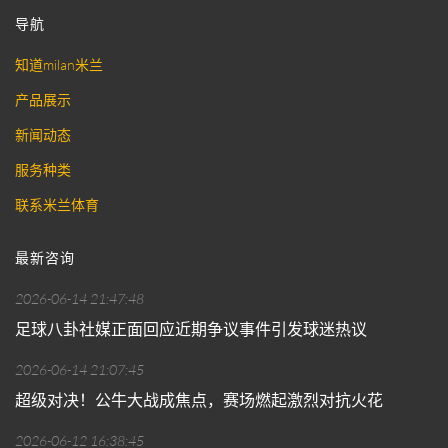
导航
知道milan米兰
产品展示
新闻动态
服务种类
联系米兰体育
最新咨询
2026-06-14 21:47:48
足球八卦社媒正面回应近期争议事件引发球迷热议
2026-06-14 21:07:45
超级对决！公牛大战成焦点，赛场燃起激烈对抗火花
2026-06-12 16:38:45